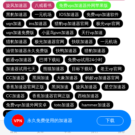
旋风加速器
八戒看书
免费vps加速器外网苹果版
黑豹加速器
一元机场
IOS加速器
免费vqn加速软件
vqn加速
ins加速器
猎豹vp加速器官网
极光vqn官网
vqn加速免费版
小蓝鸟pvn加速器
天行vp加速
猎豹加速器
极光加速器官网
快联加速器
一元机场
油管加速器永久免费版
快鸭加速器
猎豹加速器
酷通vp加速器
巴博下载站
免费vp试用24小时
加速器试用七天
熊猫加速器
目标下载站
老王vp官网
CC加速器
黑洞加速
大象加速器
蚂蚁vp加速器官网
香蕉加速器官网正版
黑洞加速
旋风加速器
星空加速器
CC加速器
香蕉加速器官网正版
西柚加速器
免费vqn加速外网安卓
toto加速器
hammer加速器
海外加速器七天试用
永久免费使用的加速器
下载
0.518830s
首页
安卓
苹果
排行
推荐