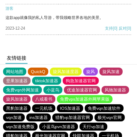
游客
这款app就像我的私人导游，带我领略世界各地的美景。
2023-12-24
支持
[0]
反对
[0]
友情链接
网站地图
QuickQ
旋风加速度器
旋风
旋风加速
坚果加速器
tiktok加速器
狗急加速器官网
免费vqn外网加速
小蓝鸟
优途加速器官网
风驰加速器
旋风加速器
八戒看书
免费vps加速器外网苹果版
黑豹加速器
一元机场
IOS加速器
免费vqn加速软件
vqn加速
ins加速器
猎豹vp加速器官网
极光vqn官网
vqn加速免费版
小蓝鸟pvn加速器
天行vp加速
猎豹加速器
极光加速器官网
快联加速器
一元机场